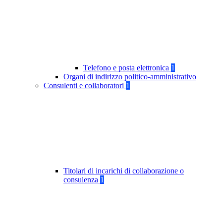
Telefono e posta elettronica
1
Organi di indirizzo politico-amministrativo
Consulenti e collaboratori
1
Titolari di incarichi di collaborazione o
consulenza
1