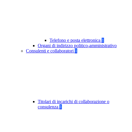
Telefono e posta elettronica
1
Organi di indirizzo politico-amministrativo
Consulenti e collaboratori
1
Titolari di incarichi di collaborazione o
consulenza
1