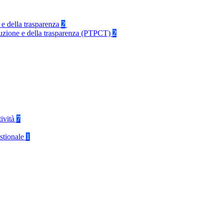
 e della trasparenza
2
rruzione e della trasparenza (PTPCT)
2
tività
7
stionale
1