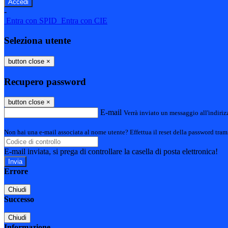
-
Entra con SPID
Entra con CIE
Seleziona utente
button close
×
Recupero password
button close
×
E-mail
Verrà inviato un messaggio all'indirizz
Non hai una e-mail associata al nome utente? Effettua il reset della password tram
E-mail inviata, si prega di controllare la casella di posta elettronica!
Errore
Chiudi
Successo
Chiudi
Informazione