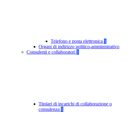
Telefono e posta elettronica
1
Organi di indirizzo politico-amministrativo
Consulenti e collaboratori
1
Titolari di incarichi di collaborazione o
consulenza
1