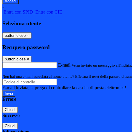
-
Entra con SPID
Entra con CIE
Seleziona utente
button close
×
Recupero password
button close
×
E-mail
Verrà inviato un messaggio all'indirizz
Non hai una e-mail associata al nome utente? Effettua il reset della password tram
E-mail inviata, si prega di controllare la casella di posta elettronica!
Errore
Chiudi
Successo
Chiudi
Informazione