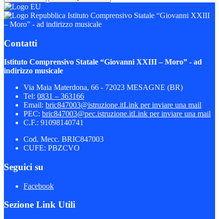
Istituto Comprensivo Statale “Giovanni XXIII
– Moro” - ad indirizzo musicale
Contatti
Istituto Comprensivo Statale “Giovanni XXIII – Moro” - ad
indirizzo musicale
Via Maia Materdona, 66 - 72023 MESAGNE (BR)
Tel:
0831 – 363166
Email:
bric847003@istruzione.it
Link per inviare una mail
PEC:
bric847003@pec.istruzione.it
Link per inviare una mail
C.F.: 91098140741
Cod. Mecc. BRIC847003
CUFE: PBZCVO
Seguici su
Facebook
Sezione Link Utili