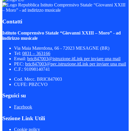
Istituto Comprensivo Statale “Giovanni XXIII
– Moro” - ad indirizzo musicale
Contatti
Istituto Comprensivo Statale “Giovanni XXIII – Moro” - ad
indirizzo musicale
Via Maia Materdona, 66 - 72023 MESAGNE (BR)
Tel:
0831 – 363166
Email:
bric847003@istruzione.it
Link per inviare una mail
PEC:
bric847003@pec.istruzione.it
Link per inviare una mail
C.F.: 91098140741
Cod. Mecc. BRIC847003
CUFE: PBZCVO
Seguici su
Facebook
Sezione Link Utili
Cookie policy