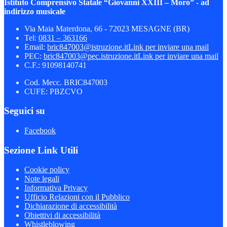
Istituto Comprensivo Statale “Giovanni XXIII – Moro” - ad
indirizzo musicale
Via Maia Materdona, 66 - 72023 MESAGNE (BR)
Tel:
0831 – 363166
Email:
bric847003@istruzione.it
Link per inviare una mail
PEC:
bric847003@pec.istruzione.it
Link per inviare una mail
C.F.: 91098140741
Cod. Mecc. BRIC847003
CUFE: PBZCVO
Seguici su
Facebook
Sezione Link Utili
Cookie policy
Note legali
Informativa Privacy
Ufficio Relazioni con il Pubblico
Dichiarazione di accessibilità
Obiettivi di accessibilità
Whistleblowing