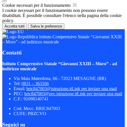
Cookie necessari per il funzionamento
I cookie necessari per il funzionamento non possono essere
disabilitati. È possibile consultare l'elenco nella pagina della cookie
policy.
Accetta tutti
Salva le preferenze
Istituto Comprensivo Statale “Giovanni XXIII
– Moro” - ad indirizzo musicale
Contatti
Istituto Comprensivo Statale “Giovanni XXIII – Moro” - ad
indirizzo musicale
Via Maia Materdona, 66 - 72023 MESAGNE (BR)
Tel:
0831 – 363166
Email:
bric847003@istruzione.it
Link per inviare una mail
PEC:
bric847003@pec.istruzione.it
Link per inviare una mail
C.F.: 91098140741
Cod. Mecc. BRIC847003
CUFE: PBZCVO
Seguici su